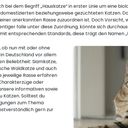
ch bei dem Begriff „Hauskatze“ in erster Linie um eine bio
lle domestizierten beziehungsweise gezüchteten Katzen. Da
einer anerkannten Rasse zuzuordnen ist. Doch Vorsicht, w
entiger falle unter diese Zuordnung, könnte sich durchaus
 mit entsprechenden Standards, diese trägt den Namen „
, ob nun mit oder ohne
 in Deutschland vor allem
n Beliebtheit: Siamkatze,
ische Waldkatze und auch
 jeweilige Rasse erfahren
, Charakterzüge oder
 unsere informativen sowie
u Katzen. Solltest du
regungen zum Thema
bstverständlich gern zur