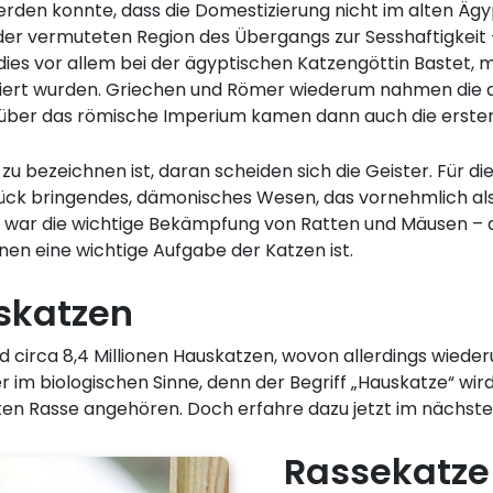
rden konnte, dass die Domestizierung nicht im alten Ägy
 vermuteten Region des Übergangs zur Sesshaftigkeit – 
ies vor allem bei der ägyptischen Katzengöttin Bastet, m
oziiert wurden. Griechen und Römer wiederum nahmen die a
über das römische Imperium kamen dann auch die ersten 
 zu bezeichnen ist, daran scheiden sich die Geister. Für d
glück bringendes, dämonisches Wesen, das vornehmlich 
r war die wichtige Bekämpfung von Ratten und Mäusen – d
nen eine wichtige Aufgabe der Katzen ist.
skatzen
nd circa 8,4 Millionen Hauskatzen, wovon allerdings wieder
r im biologischen Sinne, denn der Begriff „Hauskatze“ wi
en Rasse angehören. Doch erfahre dazu jetzt im nächst
Rassekatze 