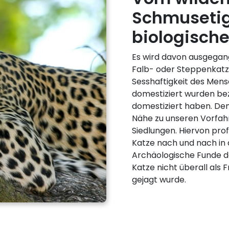
Schmusetig
biologisch
Es wird davon ausgegang
Falb- oder Steppenkatz
Sesshaftigkeit des Men
domestiziert wurden bez
domestiziert haben. De
Nähe zu unseren Vorfahr
Siedlungen. Hiervon prof
Katze nach und nach in 
Archäologische Funde de
Katze nicht überall als 
gejagt wurde.