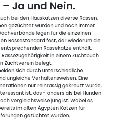
– Ja und Nein.
auch bei den Hauskatzen diverse Rassen,
hen gezüchtet wurden und noch immer
Dachverbände legen für die einzelnen
en Rassestandard fest, der wiederum die
er entsprechenden Rassekatze enthält.
e Rassezugehörigkeit in einem Zuchtbuch
n Zuchtverein belegt.
eiden sich durch unterschiedliche
nd ungleiche Verhaltensweisen. Eine
nerationen nur reinrassig gekreuzt wurde,
Interessant ist, das - anders als bei Hunden
och vergleichsweise jung ist. Wobei es
bereits im alten Ägypten Katzen für
pferungen gezüchtet wurden.