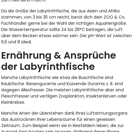
Da die Größe der Labyrinthfische, die aus Asien und Afrika
stammen, von 3 bis 35 cm reicht, berät dich dein ZOO & Co.
Fachhändler gerne bei der Wahl der richtigen Aquariengröße.
Die Wassertemperatur sollte 24 bis 28°C betragen, die Luft
über dem Becken etwas wärmer sein. Der pH-Wert ist zwischen
6,5 und 8 ideal.
Ernährung & Ansprüche
der Labyrinthfische
Manche Labyrinthfische wie etwa die Buschfische sind
Raubfische. Riesenguramis und Küssende Guramis z. B. sind
dagegen Allesfresser. Die meisten Labyrinthfische aber sind
Fleischfresser und vertilgen Zooplankton, Insektenlarven oder
Kleinkrebse.
Manche Arten der überstehen dank ihres Luftatmungsorgans
das Austrocknen ihrer Lebensräume für einen gewissen
Zeitraum. Zum Beispiel wenn sie in Reisfeldern leben, die zur
Aussaat fast trocken sein müssen. Während dieser Phase