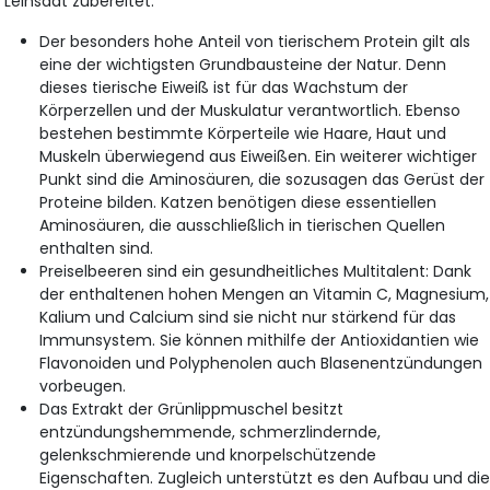
Leinsaat zubereitet:
Der besonders hohe Anteil von tierischem Protein gilt als
eine der wichtigsten Grundbausteine der Natur. Denn
dieses tierische Eiweiß ist für das Wachstum der
Körperzellen und der Muskulatur verantwortlich. Ebenso
bestehen bestimmte Körperteile wie Haare, Haut und
Muskeln überwiegend aus Eiweißen. Ein weiterer wichtiger
Punkt sind die Aminosäuren, die sozusagen das Gerüst der
Proteine bilden. Katzen benötigen diese essentiellen
Aminosäuren, die ausschließlich in tierischen Quellen
enthalten sind.
Preiselbeeren sind ein gesundheitliches Multitalent: Dank
der enthaltenen hohen Mengen an Vitamin C, Magnesium,
Kalium und Calcium sind sie nicht nur stärkend für das
Immunsystem. Sie können mithilfe der Antioxidantien wie
Flavonoiden und Polyphenolen auch Blasenentzündungen
vorbeugen.
Das Extrakt der Grünlippmuschel besitzt
entzündungshemmende, schmerzlindernde,
gelenkschmierende und knorpelschützende
Eigenschaften. Zugleich unterstützt es den Aufbau und di